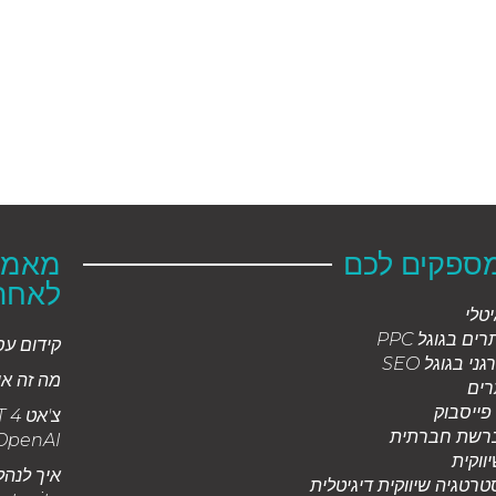
מספקים לכם
מאמרי
לאחר
יטלי
ים בגוגל PPC
קידום ע
ני בגוגל SEO
מה זה או
רים
 פייסבוק
רשת חברתית
OpenAI
ווקית
איך לנהל
טרטגיה שיווקית דיגיטלית