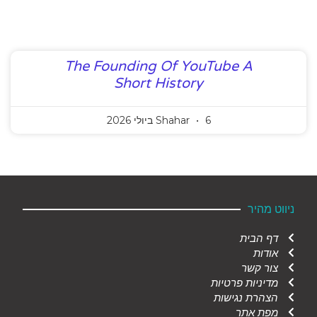
הוסף קו תחתון לקישורים
format_underlined
סמן קישורים
font_download
לאפס את כל האפשרויות
cached
The Founding Of YouTube A
הצהרת נגישות
Short History
6 ביולי 2026
Shahar
ניווט מהיר
דף הבית
אודות
צור קשר
מדיניות פרטיות
הצהרת נגישות
מפת אתר