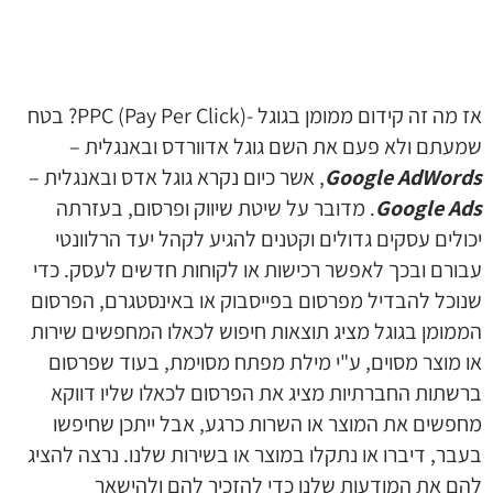
הוסף קו תחתון לקישורים
format_underlined
סמן קישורים
font_download
לאפס את כל האפשרויות
cached
אז מה זה קידום ממומן בגוגל -(PPC (Pay Per Click? בטח
הצהרת נגישות
שמעתם ולא פעם את השם גוגל אדוורדס ובאנגלית –
Google AdWords
, אשר כיום נקרא גוגל אדס ובאנגלית –
Google Ads
. מדובר על שיטת שיווק ופרסום, בעזרתה
יכולים עסקים גדולים וקטנים להגיע לקהל יעד הרלוונטי
עבורם ובכך לאפשר רכישות או לקוחות חדשים לעסק. כדי
שנוכל להבדיל מפרסום בפייסבוק או באינסטגרם, הפרסום
הממומן בגוגל מציג תוצאות חיפוש לכאלו המחפשים שירות
או מוצר מסוים, ע"י מילת מפתח מסוימת, בעוד שפרסום
ברשתות החברתיות מציג את הפרסום לכאלו שליו דווקא
מחפשים את המוצר או השרות כרגע, אבל ייתכן שחיפשו
בעבר, דיברו או נתקלו במוצר או בשירות שלנו. נרצה להציג
להם את המודעות שלנו כדי להזכיר להם ולהישאר