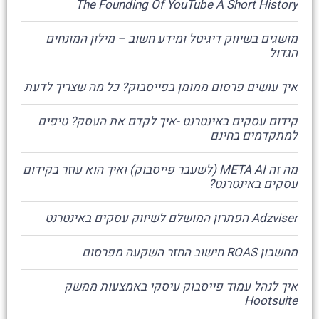
The Founding Of YouTube A Short History
מושגים בשיווק דיגיטל ומידע חשוב – מילון המונחים
הגדול
איך עושים פרסום ממומן בפייסבוק? כל מה שצריך לדעת
קידום עסקים באינטרנט -איך לקדם את העסק? טיפים
למתקדמים בחינם
מה זה META AI (לשעבר פייסבוק) ואיך הוא עוזר בקידום
עסקים באינטרנט?
Adzviser הפתרון המושלם לשיווק עסקים באינטרנט
מחשבון ROAS חישוב החזר השקעה מפרסום
איך לנהל עמוד פייסבוק עיסקי באמצעות ממשק
Hootsuite