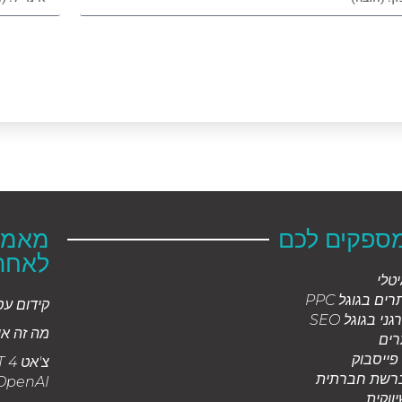
מספקים לכם
מאמרי
לאחר
יטלי
ים בגוגל PPC
קידום ע
ני בגוגל SEO
מה זה או
רים
 פייסבוק
רשת חברתית
OpenAI
ווקית