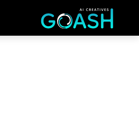
צ'אט GPT 5 הדור ה
איום על האנוש
דף הבית
»
צ'אט GPT 5