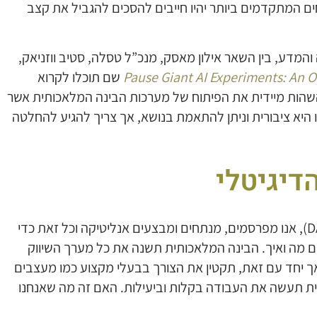
ם המתקדמים ביותר יהיו חייבים להסכים להגביל את קצב
והמדע, בין השאר אילון מאסק, מנכ”ל טסלה, סטיב ווזניאק,
Pause Giant AI Experiments: An 
שם תוכלו לקרוא
הות מיידית את הפיתוח של מערכות הבינה המלאכותית אשר
 חודשים. הפסיקה הזו היא ציבורית וניתן להתאמת בנושא, אך צריך להגיע להחלטה
דיגיטלי
עולם השיווק הדיגיטלי מבוסס על דטה, (DATABASE), אנו מפרסמים, מנתחים ומבצעים אנליטיקה וכל זאת כדי
ם מה ואיך. הבינה המלאכותית תשנה את כל מערך השיווק
אך יחד עם זאת, תקטין את הצורך בבעלי מקצוע כמו מעצבים
ית תעשה את העבודה בקלות וביעילות. האם זה מה שאנחנו