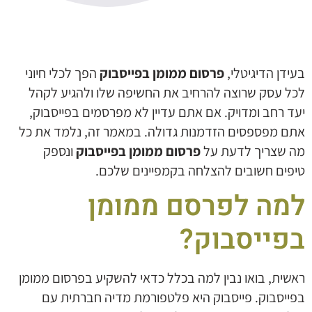
הוסף קו תחתון לקישורים
format_underlined
סמן קישורים
font_download
לאפס את כל האפשרויות
cached
בעידן הדיגיטלי,
פרסום ממומן בפייסבוק
הפך לכלי חיוני
הצהרת נגישות
לכל עסק שרוצה להרחיב את החשיפה שלו ולהגיע לקהל
יעד רחב ומדויק. אם אתם עדיין לא מפרסמים בפייסבוק,
אתם מפספסים הזדמנות גדולה. במאמר זה, נלמד את כל
מה שצריך לדעת על
פרסום ממומן בפייסבוק
ונספק
טיפים חשובים להצלחה בקמפיינים שלכם.
למה לפרסם ממומן
בפייסבוק?
ראשית, בואו נבין למה בכלל כדאי להשקיע בפרסום ממומן
בפייסבוק. פייסבוק היא פלטפורמת מדיה חברתית עם