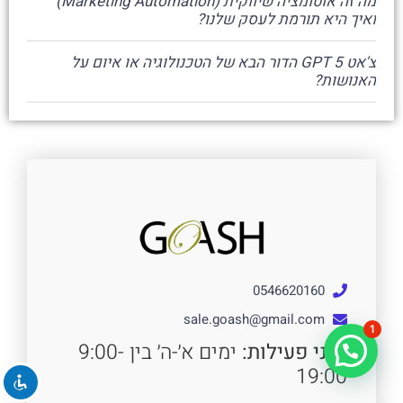
מה זה אוטומציה שיווקית (Marketing Automation)
ואיך היא תורמת לעסק שלנו?
צ'אט GPT 5 הדור הבא של הטכנולוגיה או איום על
האנושות?
0546620160
sale.goash@gmail.com
1
זמני פעילות:
ימים א׳-ה׳ בין 9:00-
צריכים עזרה?
19:00